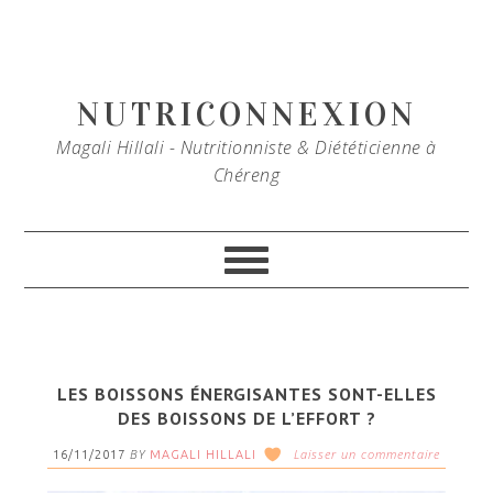
Passer
Aller
à
au
la
contenu
navigation
NUTRICONNEXION
principale
Magali Hillali - Nutritionniste & Diététicienne à
Chéreng
LES BOISSONS ÉNERGISANTES SONT-ELLES
DES BOISSONS DE L’EFFORT ?
BY
Laisser un commentaire
16/11/2017
MAGALI HILLALI